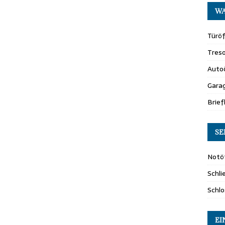
WA
Türö
Tres
Auto
Gara
Brie
SE
Notö
Schl
Schl
EI