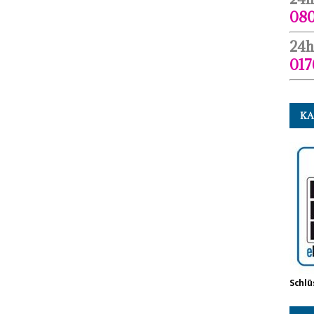
080
24h
017
KA
Schlü