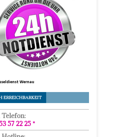
sseldienst Wernau
H ERREICHBARKEIT
 Telefon:
53 57 22 25 *
 Hotline: