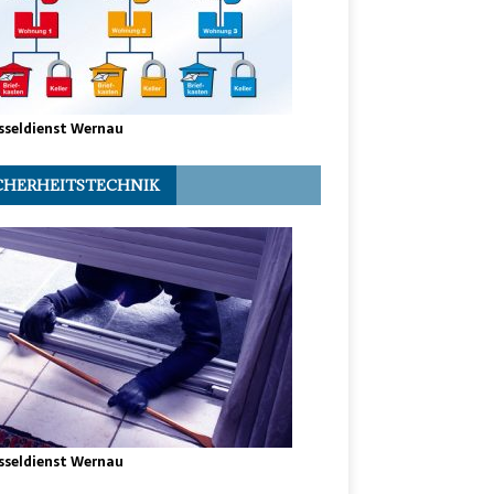
sseldienst Wernau
CHERHEITSTECHNIK
sseldienst Wernau