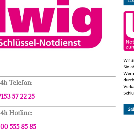
Wir s
Sie o
Wern
durch
4h Telefon:
Verk
Schlü
153 57 22 25
24
4h Hotline:
00 555 85 85