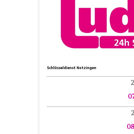
Schlüsseldienst Notzingen
2
07
2
08