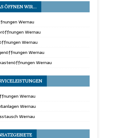
S ÖFFNEN WIR…
ffnungen Wernau
oröffnungen Wernau
öffnungen Wernau
genöffnungen Wernau
fkastenöffnungen Wernau
RVICELEISTUNGEN
ffnungen Wernau
ießanlagen Wernau
osstausch Wernau
NSATZGEBIETE