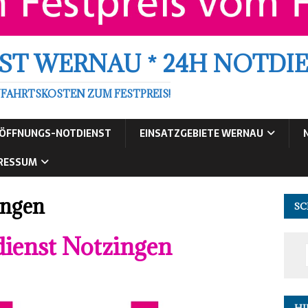
ST WERNAU * 24H NOTDI
AHRTSKOSTEN ZUM FESTPREIS!
RÖFFNUNGS-NOTDIENST
EINSATZGEBIETE WERNAU
RESSUM
ingen
SC
dienst Notzingen
HI