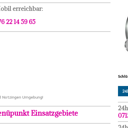
obil erreichbar:
76 22 14 59 65
Schlü
24
und Notzingen Umgebung!
24h
nüpunkt Einsatzgebiete
071
24h